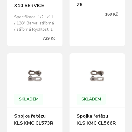
Z6
X10 SERVICE
169 Kč
Specifikace: 1/2 "x11
/ 128" Barva: stříbrná
/ stříbrná Rychlost: 10
Články: 114 Včetně
729 Kč
spojky
SKLADEM
SKLADEM
Spojka řetězu
Spojka řetězu
KLS KMC CL573R
KLS KMC CL566R