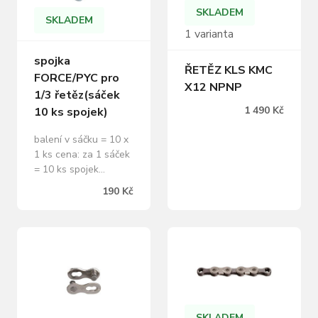
SKLADEM
SKLADEM
1 varianta
spojka
ŘETĚZ KLS KMC
FORCE/PYC pro
X12 NPNP
1/3 řetěz(sáček
1 490 Kč
10 ks spojek)
balení v sáčku = 10 x
1 ks cena: za 1 sáček
= 10 ks spojek
hmotnost: 3,2 g
190 Kč
SKLADEM