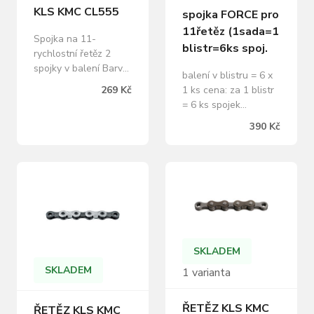
KLS KMC CL555
spojka FORCE pro
11řetěz (1sada=1
Spojka na 11-
blistr=6ks spoj.
rychlostní řetěz 2
spojky v balení Barva:
balení v blistru = 6 x
Stříbrná
269 Kč
1 ks cena: za 1 blistr
= 6 ks spojek
hmotnost spojky: 2,3
390 Kč
g
SKLADEM
SKLADEM
1 varianta
ŘETĚZ KLS KMC
ŘETĚZ KLS KMC