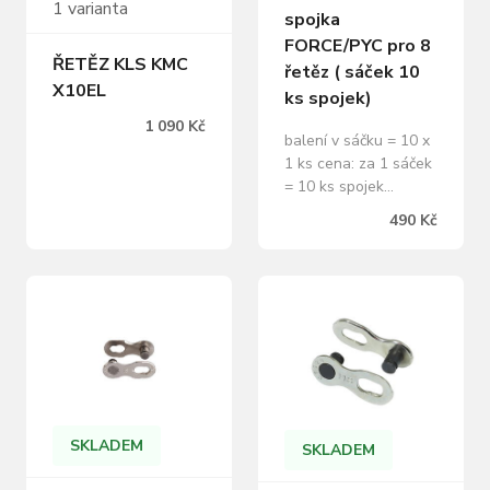
1 varianta
spojka
FORCE/PYC pro 8
ŘETĚZ KLS KMC
řetěz ( sáček 10
X10EL
ks spojek)
1 090 Kč
balení v sáčku = 10 x
1 ks cena: za 1 sáček
= 10 ks spojek
hmotnost spojky: 2,9
490 Kč
g
SKLADEM
SKLADEM