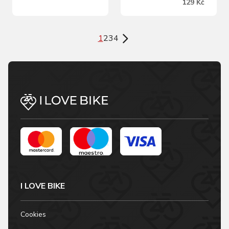
129 Kč
spojky
1
2
3
4
I LOVE BIKE
Cookies