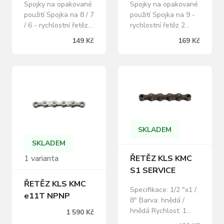
Spojky na opakované
Spojky na opakované
použití Spojka na 8 / 7
použití Spojka na 9 -
/ 6 - rychlostní řetěz 2
rychlostní řetěz 2
spojky v balení Barva:
spojky v balení Barva:
149 Kč
169 Kč
Stříbrná
Stříbrná
SKLADEM
SKLADEM
ŘETĚZ KLS KMC
1 varianta
S1 SERVICE
ŘETĚZ KLS KMC
Specifikace: 1/2 "x1 /
e11T NPNP
8" Barva: hnědá /
hnědá Rychlost: 1
1 590 Kč
Články: 114 Včetně