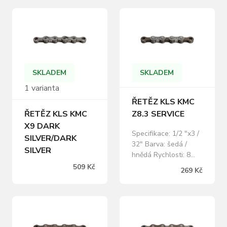
SKLADEM
SKLADEM
1 varianta
ŘETĚZ KLS KMC
ŘETĚZ KLS KMC
Z8.3 SERVICE
X9 DARK
Specifikace: 1/2 "x3 /
SILVER/DARK
32" Barva: šedá /
SILVER
hnědá Rychlosti: 8
Články: 116 Včetně
509 Kč
269 Kč
spojky