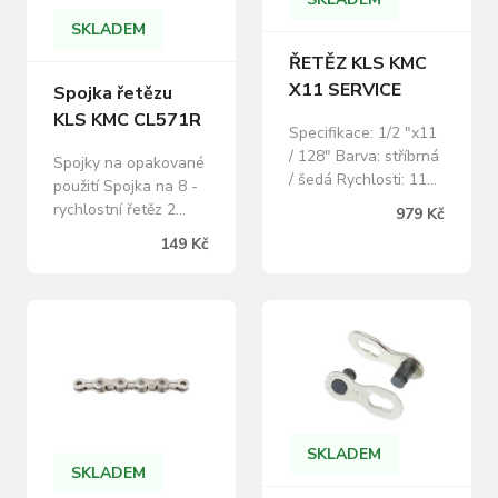
SKLADEM
ŘETĚZ KLS KMC
X11 SERVICE
Spojka řetězu
KLS KMC CL571R
Specifikace: 1/2 "x11
/ 128" Barva: stříbrná
Spojky na opakované
/ šedá Rychlosti: 11
použití Spojka na 8 -
Články: 114 Včetně
rychlostní řetěz 2
979 Kč
spojky
spojky v balení Barva:
149 Kč
Stříbrná
SKLADEM
SKLADEM