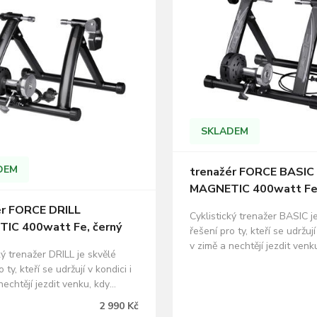
SKLADEM
DEM
trenažér FORCE BASIC
MAGNETIC 400watt Fe,
ér FORCE DRILL
Cyklistický trenažer BASIC j
IC 400watt Fe, černý
řešení pro ty, kteří se udržují
v zimě a nechtějí jezdit venk
ký trenažer DRILL je skvělé
nejsou zrovna ideální podmí
 ty, kteří se udržují v kondici i
MAGNETICKY bržděný trenaž
nechtějí jezdit venku, kdy
magnetů, pro kola 26-28'' 29
rovna ideální podmínky na kolo.
pouze se slickovými plášti 
2 990 Kč
KY bržděný trenažer - 1 silný