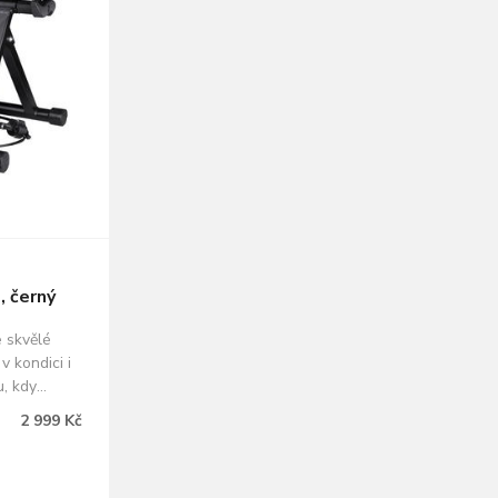
 černý
e skvělé
 v kondici i
u, kdy
nky na kolo.
2 999 Kč
er - 6
'' kola
manuálně