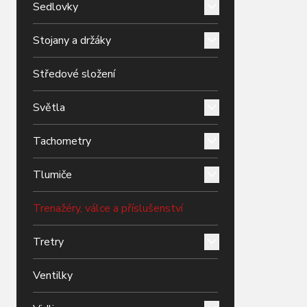
Sedlovky
Stojany a držáky
Středové složení
Světla
Tachometry
Tlumiče
Trenažéry, válce a příslušenství
Tretry
Ventilky