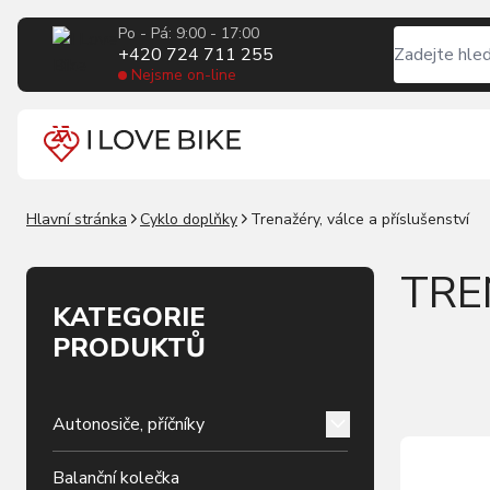
Po - Pá: 9:00 - 17:00
+420 724 711 255
Nejsme on-line
Hlavní stránka
Cyklo doplňky
Trenažéry, válce a příslušenství
TRE
KATEGORIE
PRODUKTŮ
Autonosiče, příčníky
Balanční kolečka