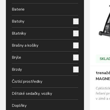
Baterie
Batohy
Blatníky
Brašny a košíky
Brýle
SKLA
Brzdy
trenaž
MAGNET
Čistící prostředky
Cyklistic
Dětské sedačky, vozíky
řešení pro
v zimě a 
nejsou z
Doplňky
MAGNETIC