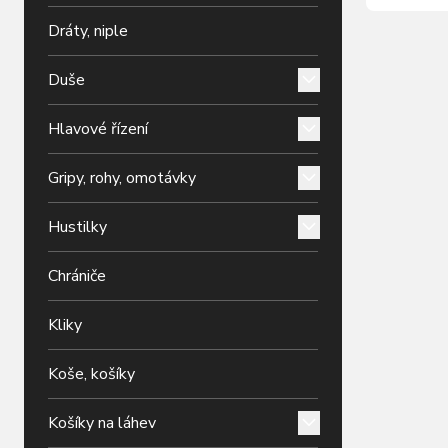
magnet, p
Dráty, niple
pouze se
ovládaný 
Duše
Hlavové řízení
Gripy, rohy, omotávky
Hustilky
Chrániče
Kliky
Koše, košíky
Košíky na láhev