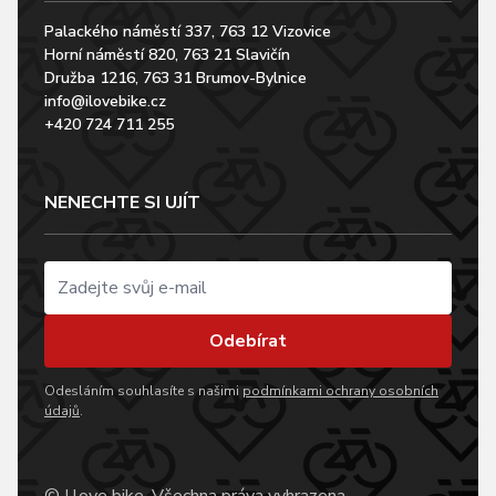
Palackého náměstí 337, 763 12 Vizovice
Horní náměstí 820, 763 21 Slavičín
Družba 1216, 763 31 Brumov-Bylnice
info@ilovebike.cz
+420 724 711 255
NENECHTE SI UJÍT
Odebírat
Odesláním souhlasíte s našimi
podmínkami ochrany osobních
údajů
.
© I love bike, Všechna práva vyhrazena.