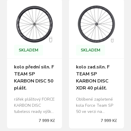
osa: 12 x 100 mm
použití s plášti. S duší
dráty DT Aero comp
i bez. Určeno pro
straight pull včetně
12mm osy. ráfek
náhradních drátů
plášťový FORCE
maximální
KARBON DISC
doporučená hmotnost
tubeless ready výška:
jezdce: 100 kg
50 mm, vnitřní šířka
maximální tlak pláště
ráfku 19mm, 24 děr Al
SKLADEM
SKLADEM
125 Psi hmotnost:
náboj FORCE TEAM
685 g
ROAD…
kolo zad.siln. F
kolo přední siln. F
TEAM SP
TEAM SP
KARBON DISC
KARBON DISC 50
XDR 40 plášť.
plášť.
Oblíbené zapletené
ráfek plášťový FORCE
kola Force Team SP
KARBON DISC
50 ve verzi na
tubeless ready výška:
kotoučové brzdy.
50 mm, vnitřní šířka
7 999 Kč
7 999 Kč
Uchycení kotoučů na
ráfku 19mm, 24 děr Al
center lock a ráfek
náboj FORCE TEAM