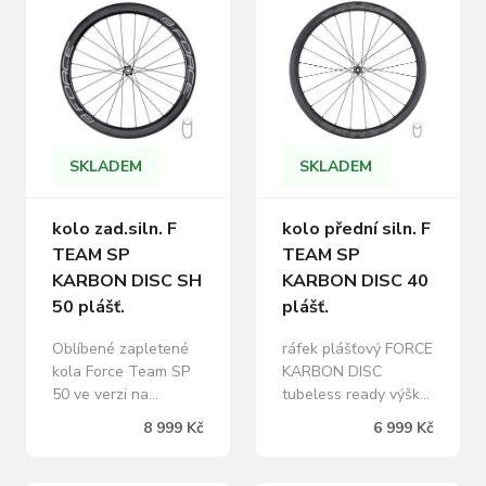
použití s plášti. S duší
použití s plášti. S duší
i bez. Určeno pro
i bez. Určeno pro
12mm osy. ráfek
12mm osy. ráfek
plášťový FORCE
plášťový FORCE
KARBON DISC
KARBON DISC
tubeless ready výška:
tubeless ready výška:
40 mm, vnitřní šířka
40 mm, vnitřní šířka
ráfku 19mm, 24 děr Al
ráfku 19mm, 24 děr Al
SKLADEM
SKLADEM
náboj FORCE TEAM
náboj FORCE TEAM
ROAD…
ROAD…
kolo přední siln. F
kolo zad.siln. F
TEAM SP
TEAM SP
KARBON DISC 40
KARBON DISC SH
plášť.
50 plášť.
ráfek plášťový FORCE
Oblíbené zapletené
KARBON DISC
kola Force Team SP
tubeless ready výška:
50 ve verzi na
40 mm, vnitřní šířka
kotoučové brzdy.
6 999 Kč
8 999 Kč
ráfku 19mm, 24 děr Al
Uchycení kotoučů na
náboj FORCE TEAM
center lock a ráfek
ROAD DISC SP černý
konstruovaný pro