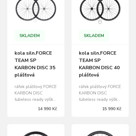
SKLADEM
SKLADEM
kola siln.FORCE
kola siln.FORCE
TEAM SP
TEAM SP
KARBON DISC 35
KARBON DISC 40
plášťová
plášťová
ráfek plášťový FORCE
ráfek plášťový FORCE
KARBON DISC
KARBON DISC
tubeless ready výška:
tubeless ready výška:
35 mm, vnitřní šířka
40 mm, vnitřní šířka
14 990 Kč
15 990 Kč
21mm, asymetrický
19 mm, 24 děr Al
profil, 24 děr Al
náboje
náboje FORCE TEAM
FORCE/POWERWAY
ROAD DISC SP černé
pro SHIMANO kazetu