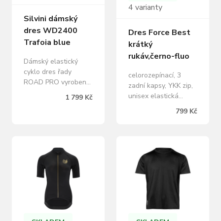
4 varianty
Silvini dámský
dres WD2400
Dres Force Best
Trafoia blue
krátký
rukáv,černo-fluo
Dámský elastický
cyklo dres řady
celorozepínací, 3
ROAD PRO vyrobený
zadní kapsy, YKK zip,
z lehkého a
unisex elastická
1 799 Kč
prodyšného materiálu
guma v pase s
799 Kč
Light MESH. Dres je
protiskluzným
úzkého střihu a je
silikonem reflexní
celopropínací. Má
prvky, odvětrání na
laserem střižené
bocích materiál:
rukávy, zadní
100% polyester
trojkapsu a reflexní
prvky. Dámský
elastický cyklistický
dres ze série ROAD
PRO, vyrobený z
lehkého a