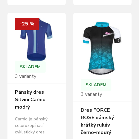
jednoduchým
MESH materiálu.
designem a
Zadní kapsa na zip a
konzervativními
reflexní prvky pro
barevnými
bezpečnost a pohodlí
-25 %
kombinacemi, které
při jízdě. Pánský MTB
propojují klasiku s
dres Gallo je součástí
modernou. Dres má
kolekce určené pro
našité reflexní prvky
bikery, kteří preferují
pro zvýšení vašeho
volnější střih a
bezpečí. Je vyrobený z
maximální komfort při
velmi lehkého a
jízdě v terénu. Je…
SKLADEM
prodyšného
3 varianty
materiálu, který…
SKLADEM
Pánský dres
3 varianty
Silvini Carnio
modrý
Dres FORCE
ROSE dámský
Carnio je pánský
krátký rukáv
celorozepínací
černo-modrý
cyklistický dres
vyrobený z