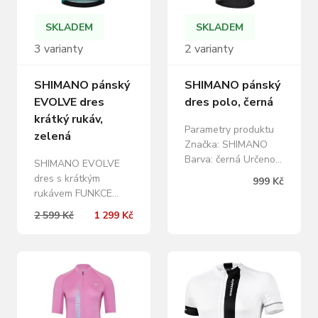
komfort a neomezuje
vyrobený z
v pohybu.…
elastického a
SKLADEM
SKLADEM
prodyšného materiálu
3 varianty
2 varianty
Light…
SHIMANO pánský
SHIMANO pánský
EVOLVE dres
dres polo, černá
krátký rukáv,
Parametry produktu
zelená
Značka: SHIMANO
Barva: černá Určeno
SHIMANO EVOLVE
pro: pánský
dres s krátkým
999 Kč
rukávem FUNKCE
Vyrobeno výhradně z
2 599 Kč
1 299 Kč
vysoce výkonných
recyklovaných
materiálů./li>
Anatomický On-body
fit. Dres se třemi
zadními kapsami,
voděodolnou kapsou