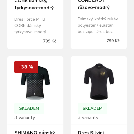
CORE LADY,
CORE dámský,
růžovo-modrý
tyrkysovo-modrý
Dámský, krátký rukáv,
Dres Force MTB
polyester / elastan,
CORE dámský,
bez zipu, Dres bez
tyrkysovo-modrý
zapínání je určený pro
krátký rukáv, volný
799 Kč
799 Kč
jezdkyně MTB
střih, jedna zadní
požadující funkční
kapsa na zip pot
materiály a kvalitní
odvádějící a rychle
zpracování. Střih
schnoucí materiál
-38 %
dresu je volný,
odvětrání na bocích,
zvolený materiál je
reflexní prvky určení
rychleschnoucí a je
pro teploty v rozmezí
obohacen o ionty
+20 °C a výš materiál:
stříbra.
hlavní panely: 100%
polyester, síťovina:
96% polyester, 4%
SKLADEM
SKLADEM
elastan na…
3 varianty
3 varianty
SHIMANO pánský
Dres Silvini