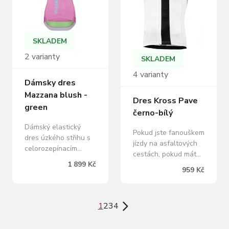
pro zabezpečení
cenností a rychle
přístupnou boční
síťovanou kapsou.
SKLADEM
Reflexní prvky.
2 varianty
SKLADEM
Materiál: 85%
Recycled…
4 varianty
Dámsky dres
Mazzana blush -
Dres Kross Pave
green
černo-bílý
Dámský elastický
Pokud jste fanouškem
dres úzkého střihu s
jízdy na asfaltových
celorozepínacím
cestách, pokud máte
zipem, třemi kapsami
1 899 Kč
rádi nekončící kopce,
959 Kč
a reflexy. Je vyroben z
nebo pokud jste
velmi prodyšného
pánem dlážděných
materiálu Light MESH,
cest, pak je tento
který skvěle odvádí
1
2
3
4
dres určený vám.
pot. Rukávy jsou
Perfektní střih s
zakončeny lepenými