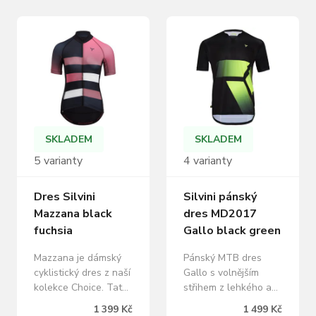
SKLADEM
SKLADEM
5 varianty
4 varianty
Dres Silvini
Silvini pánský
Mazzana black
dres MD2017
fuchsia
Gallo black green
Mazzana je dámský
Pánský MTB dres
cyklistický dres z naší
Gallo s volnějším
kolekce Choice. Tato
střihem z lehkého a
kolekce se vyznačuje
prodyšného Light
1 399 Kč
1 499 Kč