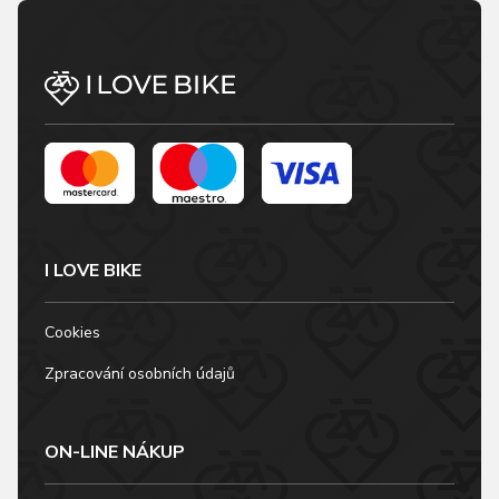
laserem ukončenými
lemy. Mazzana je
rukávy zajišťuje lepší
dámský cyklistický
aerodynamiku.
dres úzkého střihu
vyrobený z
elastického a
prodyšného
materiálu…
I LOVE BIKE
Cookies
Zpracování osobních údajů
ON-LINE NÁKUP