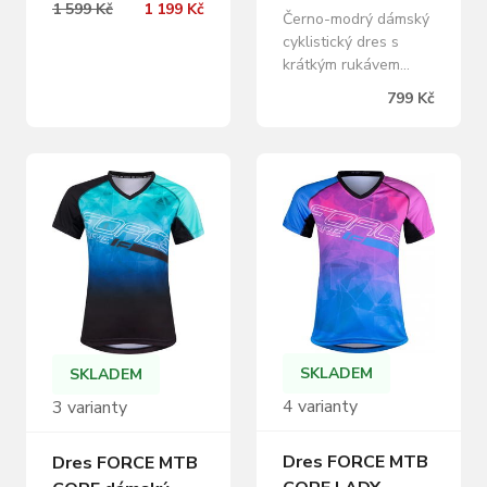
1 599 Kč
1 199 Kč
Černo-modrý dámský
prodyšného a
cyklistický dres s
elastického materiálu
krátkým rukávem
Light MESH. Materiál
Force Rose ocení
na ramenou a
799 Kč
všechny cyklistky,
rukávech je lehký, což
které hledají praktický
výrazně přispívá k
letní dres s příjemným
lepší prodyšnosti.
odvětráním po bocích.
Dres má mírně
Na první pohled vás
vypasovaný střih a
pak zaujme elegantní
prodloužený zadní díl
ženský design s
se silikonovými prvky
reflexními prvky.
pro stabilní polohu
Nejen slušivý, ale i
dresu při…
praktický V horkém
počasí určitě oceníte…
SKLADEM
SKLADEM
4 varianty
3 varianty
Dres FORCE MTB
Dres FORCE MTB