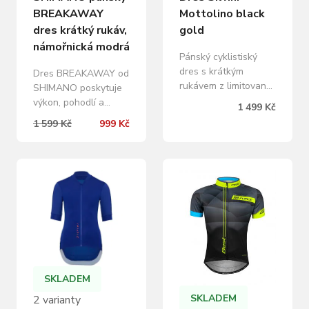
BREAKAWAY
Mottolino black
dres krátký rukáv,
gold
námořnická modrá
Pánský cyklistiský
dres s krátkým
Dres BREAKAWAY od
rukávem z limitované
SHIMANO poskytuje
edice #silviniriders.
výkon, pohodlí a
1 499 Kč
Vyroben z příjemné
funkčnost v
1 599 Kč
999 Kč
tkaniny Light MESH,
elegantním
která nejenže rychle
provedení. Je navržen
odvádí vlhkost od
pro cyklisty, kteří
pokožky, ale i rychle
chtějí v horkých
schne. Úzký střih z
dnech podat
pružného materiálu
maximální výkon, aniž
doplňuje
by museli slevit z
celopropínací zip
komfortu. Nový,
japonské značky YKK
vylepšený střih
ovladatelný jednou
zajišťuje příjemné
rukou i za jízdy…
nošení a přirozené
SKLADEM
přizpůsobení tělu při
SKLADEM
2 varianty
jízdě. Ramenní část…