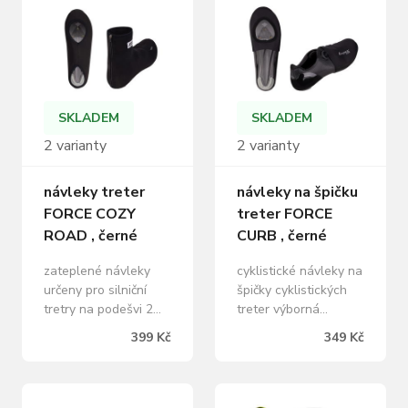
polyester, 35%
mm, 60% polyamid,
polyuretan, 5%
40% polyester
elastan baleno v
baleno v sáčku s
sáčku s kartou FORCE
kartou FORCE
SKLADEM
SKLADEM
2 varianty
2 varianty
návleky treter
návleky na špičku
FORCE COZY
treter FORCE
ROAD , černé
CURB , černé
zateplené návleky
cyklistické návleky na
určeny pro silniční
špičky cyklistických
tretry na podešvi 2
treter výborná
otvory materiál: 80%
ochrana proti
399 Kč
349 Kč
polyester, 15%
prochladnutí prstů v
elastan, 5% nylon
tretře materiál:
zapínaní ze zadní
neopren 2 mm, 90%
strany na zip baleno
polyamid, 10%