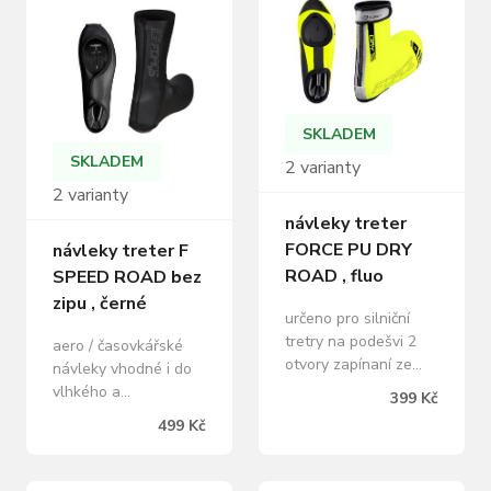
v sáčku s kartou
polyester baleno v
FORCE
sáčku s kartou FORCE
SKLADEM
SKLADEM
2 varianty
2 varianty
návleky treter
FORCE PU DRY
návleky treter F
ROAD , fluo
SPEED ROAD bez
zipu , černé
určeno pro silniční
tretry na podešvi 2
aero / časovkářské
otvory zapínaní ze
návleky vhodné i do
zadní strany na zip a
vlhkého a
399 Kč
pásek s reflexním
chladnějšího počasí
499 Kč
suchým zipem
bez zipu - bez
polyuretanová
zapínání - extra
zateplená lycra -
elastické určeno pro