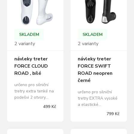
větru vyztužená
špička, reflexní prvky
materiál: 90% nylon,
10% polyester
baleno v sáčku s
kartou FORCE
SKLADEM
SKLADEM
2 varianty
2 varianty
návleky treter
návleky treter
FORCE CLOUD
FORCE SWIFT
ROAD , bílé
ROAD neopren
černé
určeno pro silniční
tretry extra tenké na
určeno pro silniční
podešvi 2 otvory
tretry EXTRA vysoké
okolo lýtka i okolo
a elastické
499 Kč
otvorů na podrážce
neoprenové návleky
799 Kč
silikonový lem pro
na podešvi 2 otvory
lepší přilnavost
podlepené švy
materiál: 60%
materiál: neoprén 4