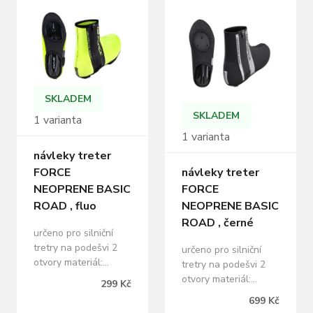
odolná proti vlhku a
silniční tretry na
větru středový
podešvi 2 otvory +
stahovací pásek
suchý zip podlepené
podrážky na suchý zip
švy oblékání: nejprve
vyztužená špička,
návlek natáhneme na
reflexní prvky
lýtko, poté obujeme
materiál: 90% nylon,
tretru, návlek
SKLADEM
10% polyester
přetáhneme přes
SKLADEM
1 varianta
baleno v…
tretru a zapneme na…
1 varianta
návleky treter
FORCE
návleky treter
NEOPRENE BASIC
FORCE
ROAD , fluo
NEOPRENE BASIC
ROAD , černé
určeno pro silniční
tretry na podešvi 2
určeno pro silniční
otvory materiál:
tretry na podešvi 2
neoprene 2 mm silný
otvory materiál:
299 Kč
zapínaní z boční
neopren 2 mm, 100%
699 Kč
strany na zip reflexní
nylon zapínaní z boční