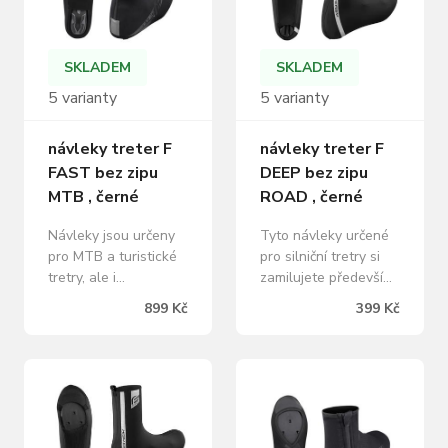
větru středový
pro lepší obouvání
stahovací pásek
protiskluzný silikon
podrážky na suchý zip
na patě voděodolný
vyztužená špička,
SKLADEM
SKLADEM
materiál, zateplený…
reflexní prvky
5 varianty
5 varianty
materiál: 90% nylon,
10% polyester…
návleky treter F
návleky treter F
FAST bez zipu
DEEP bez zipu
MTB , černé
ROAD , černé
Návleky jsou určeny
Tyto návleky určené
pro MTB a turistické
pro silniční tretry si
tretry, ale i
zamilujete především
volnočasovou obuv.
pro jejich dokonalé
899 Kč
399 Kč
Nemusíte se tak bát,
přizpůsobení kolem
že vám při jízdě do
tvaru každé nohy,
práce promoknou
které je dáno vysokou
boty. Reflexní prvky
elasticitou použitého
upozorní každého
materiálu. Extra
řidiče na to, že jedete
vysoké návleky chrání
před ním. Návleky
dobře celou spodní