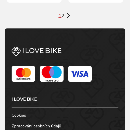
prvky, středový pás
strany na zip reflexní
na podrážce z
prvky, středový pás
1
2
neoprenu baleno v
na podrážce z
sáčku s kartou FORCE
neoprenu baleno v
sáčku s kartou FORCE
I LOVE BIKE
Cookies
Zpracování osobních údajů