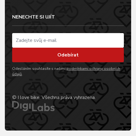
NENECHTE SI UJÍT
Odebírat
Odesláním souhlasíte s našimi
podmínkami ochrany osobních
údajů
.
© I love bike, Všechna práva vyhrazena.