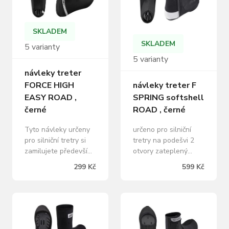
obujete jednoduše
část nohy proti
tak, že je jako první
chladu, vodě a
natáhnete na nohu,
nečistotám. Vhodné
SKLADEM
povytáhnete výše,
zejména na jarní a…
SKLADEM
5 varianty
následně…
5 varianty
návleky treter
FORCE HIGH
návleky treter F
EASY ROAD ,
SPRING softshell
černé
ROAD , černé
Tyto návleky určeny
určeno pro silniční
pro silniční tretry si
tretry na podešvi 2
zamilujete především
otvory zateplený
pro jejich dokonalé
softshell odolný proti
299 Kč
599 Kč
přizpůsobení kolem
chladu a vlhku
tvaru každé nohy,
zapínaní z boční
které je dáno vysokou
strany na zip YKK,
elasticitou použitého
reflexní prvky
materiálu. BEZ ZIPU =
materiál: 70% nylon,
BEZ ZAPÍNÁNÍ -
15% polyuretan, 15%