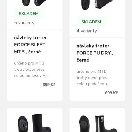
SKLADEM
SKLADEM
5 varianty
4 varianty
návleky treter
FORCE SLEET
návleky treter
MTB , černé
FORCE PU DRY ,
černé
určeno pro MTB
tretry otvor přes
určeno pro MTB
celou podešev +
tretry otvor přes
suchý zip středový
celou podešev +
699 Kč
stahovací pásek
suchý zip zapínaní ze
699 Kč
podrážky na suchý zip
zadní strany na zip a
zapínání ze zadní
pásek s reflexním
strany na zip
suchým zipem
(voděodolný)
polyuretanová
vyztužená špička
zateplená lycra -
reflexní loga na zadní
odolná proti vlhku a
straně reflexní poutko