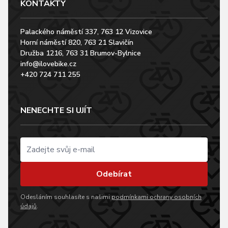
KONTAKTY
Palackého náměstí 337, 763 12 Vizovice
Horní náměstí 820, 763 21 Slavičín
Družba 1216, 763 31 Brumov-Bylnice
info@ilovebike.cz
+420 724 711 255
NENECHTE SI UJÍT
Odebírat
Odesláním souhlasíte s našimi
podmínkami ochrany osobních
údajů
.