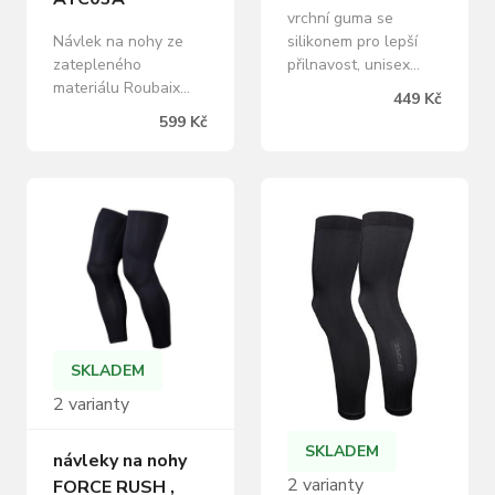
vrchní guma se
Návlek na nohy ze
silikonem pro lepší
zatepleného
přilnavost, unisex
materiálu Roubaix
ploché švy, reflexní
449 Kč
opatřený
prvky, malé logo
599 Kč
protiskluzovými
FORCE materiál:
manžetami
SuperRoubaix -
zajišťujícími pohodlné
zateplený, 92%
usazení během
polyester, 8% elastan
výkonu. Ergonomicky
baleno v sáčku s
tvarované zvlášť pro
kartou FORCE
levou a pravou
nohu.Velikosti: S - XL
Barva: černá, stříbrná
Složení: 95%
Polyester, 5%
SKLADEM
Elastan> Vlastnosti
2 varianty
Materiál 90%
polyester, 10%…
SKLADEM
návleky na nohy
2 varianty
FORCE RUSH ,