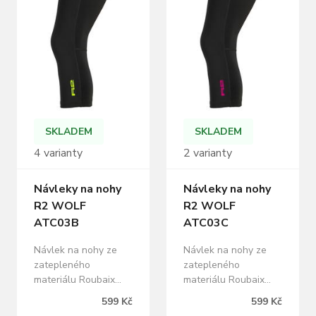
SKLADEM
SKLADEM
4 varianty
2 varianty
Návleky na nohy
Návleky na nohy
R2 WOLF
R2 WOLF
ATC03B
ATC03C
Návlek na nohy ze
Návlek na nohy ze
zatepleného
zatepleného
materiálu Roubaix
materiálu Roubaix
opatřený
opatřený
599 Kč
599 Kč
protiskluzovými
protiskluzovými