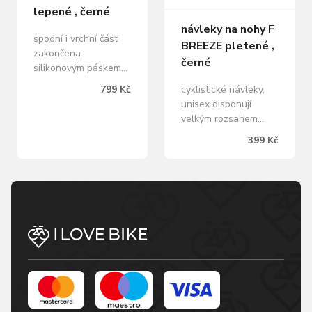
lepené , černé
návleky na nohy F
spodní i vrchní část
BREEZE pletené ,
zakončena
černé
silikonovým páskem
lepené švy, reflexní
799 Kč
cyklistické návleky,
logo materiál: 82%
unisex disponují
nylon, 18% elastan
velkým rozsahem
baleno v sáčku s
teplotního komfortu
399 Kč
kartou FORCE
širší pleténý vrchní
lem zabraňuje sjíždění
návleků materiál:
54% polyamid, 38%
polyester, 8% elastan
baleno v sáčku
FORCE