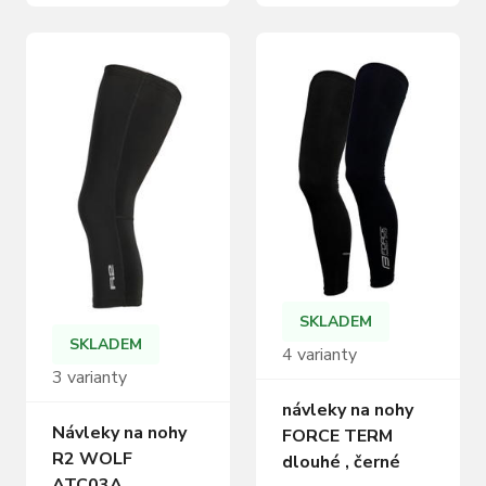
manžetami
manžetami
zajišťujícími pohodlné
zajišťujícími pohodlné
usazení během
usazení během
výkonu. Ergonomicky
výkonu. Ergonomicky
tvarované zvlášť pro
tvarované zvlášť pro
levou a pravou
levou a pravou
nohu.Velikosti: S - XL
nohu.Velikosti: S - XL
Barva: černá, neon
Barva: černá, neon
žlutá Složení: 95%
růžová Složení: 95%
Polyester, 5%
Polyester, 5%
Elastan> Vlastnosti
Elastan> Vlastnosti
Materiál 90%
Materiál 90%
polyester, 10%…
polyester, 10%…
SKLADEM
SKLADEM
4 varianty
3 varianty
návleky na nohy
Návleky na nohy
FORCE TERM
R2 WOLF
dlouhé , černé
ATC03A