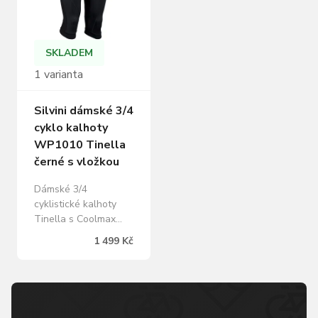
SKLADEM
1 varianta
Silvini dámské 3/4
cyklo kalhoty
WP1010 Tinella
černé s vložkou
Dámské 3/4
cyklistické kalhoty
Tinella s Coolmax
vložkou, vysokým
1 499 Kč
pasem,
protiskluzovým
lemem a reflexními
prvky. Pohodlí,
funkčnost a