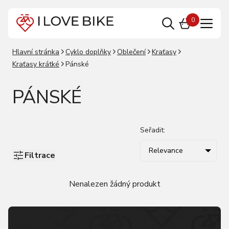
0
Hlavní stránka
Cyklo doplňky
Oblečení
Kraťasy
Kraťasy krátké
Pánské
PÁNSKÉ
Seřadit:
Relevance
Filtrace
Nenalezen žádný produkt