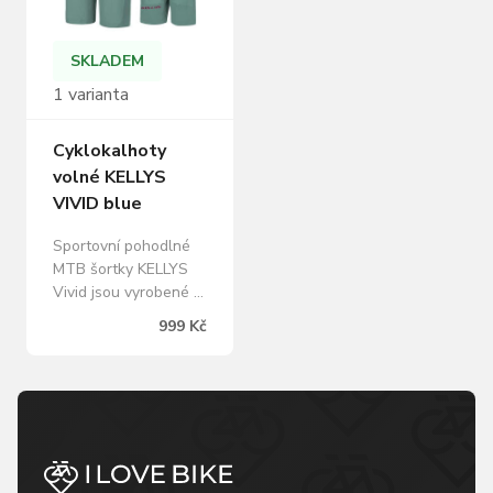
SKLADEM
1 varianta
Cyklokalhoty
volné KELLYS
VIVID blue
Sportovní pohodlné
MTB šortky KELLYS
Vivid jsou vyrobené z
lehkého, odolného
999 Kč
materiálu ActivDry+,
který zajišťuje
optimální kontrolu
tepla, regulaci potu a
rychlé schnutí.
Materiál je elastický a
tím zabezpečuje