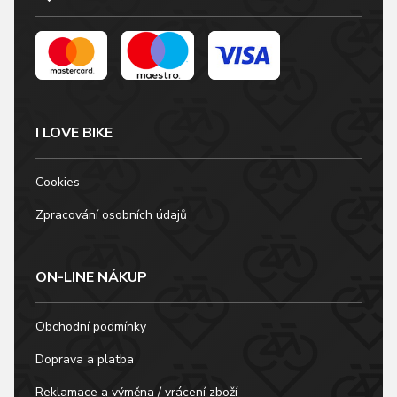
vynikající pocit nošení
bez omezení pohybu.
Vnitřní nastavení šířky
na suchý zips,…
I LOVE BIKE
Cookies
Zpracování osobních údajů
ON-LINE NÁKUP
Obchodní podmínky
Doprava a platba
Reklamace a výměna / vrácení zboží